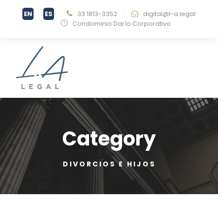
33 1813-3352
·
digital@l-a.legal
·
Condominio Darío Corporativo
Category
DIVORCIOS E HIJOS