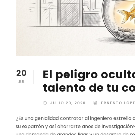
El peligro ocult
20
JUL
talento de tu 
JULIO 20, 2026
ERNESTO LÓP
¿Es una genialidad contratar al ingeniero estrella
su expatrón y así ahorrarte años de investigación?
una demanda de grandes ligas y un desastre de re