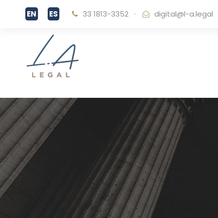
33 1813-3352
·
digital@l-a.legal