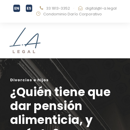
33 1813-3352
·
digital@l-a.legal
·
Condominio Darío Corporativo
Divorcios e hijos
¿Quién tiene que
dar pensión
alimenticia, y