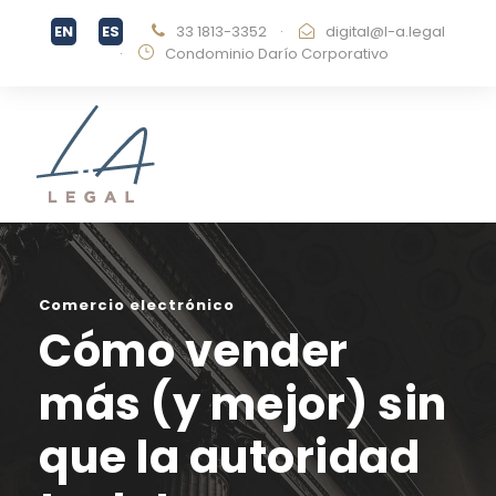
33 1813-3352
·
digital@l-a.legal
·
Condominio Darío Corporativo
Comercio electrónico
Cómo vender
más (y mejor) sin
que la autoridad