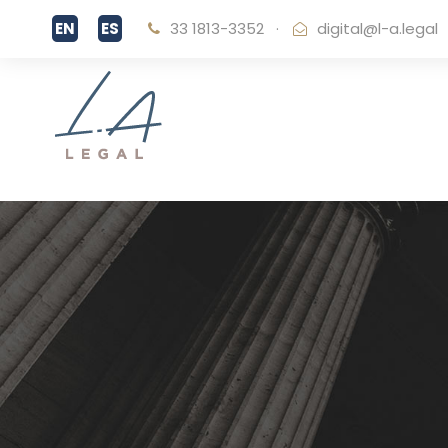
33 1813-3352
·
digital@l-a.legal