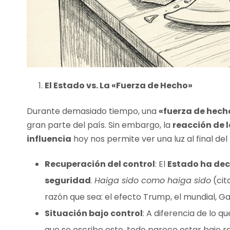
El Estado vs. La «Fuerza de Hecho»
Durante demasiado tiempo, una
«fuerza de hecho
gran parte del país. Sin embargo, la
reacción de l
influencia
hoy nos permite ver una luz al final del 
Recuperación del control
: El
Estado ha dec
seguridad
.
Haiga sido como haiga sido
(cit
razón que sea: el efecto Trump, el mundial, G
Situación bajo control
: A diferencia de lo 
que se escribe esto, todo parece estar bajo r