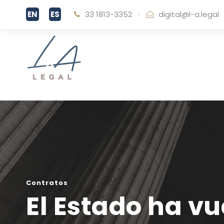
33 1813-3352
·
digital@l-a.legal
Contratos
El Estado ha vu