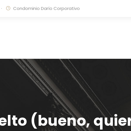
·
Condominio Darío Corporativo
elto (bueno, quie