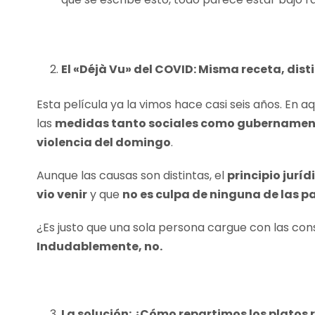
El «Déjà Vu» del COVID: Misma receta, dist
Esta película ya la vimos hace casi seis años. En aq
las
medidas tanto sociales como gubernamenta
violencia del domingo
.
Aunque las causas son distintas, el
principio juríd
vio venir
y que
no es culpa de ninguna de las p
¿Es justo que una sola persona cargue con las con
Indudablemente, no.
La solución: ¿Cómo repartimos los platos 