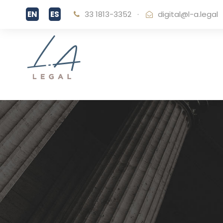
33 1813-3352
·
digital@l-a.legal